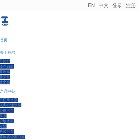
EN
中文
登录
注册
丨
很遗憾，因您的浏览器版本过低导致无法获得最佳浏览体验，推荐下载安装谷歌浏览器！
首页
关于科尔
司简介
经理致辞
业理念
业荣誉
建之窗
产品中心
压切焦水泵
级离心注水泵
心输油泵
浆泵
炉给水泵
程泵
两级油泵
筒体多级离心泵