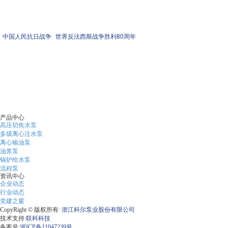
献，也让员工们感叹，真正的爱国精神与奉献精神应立于实际行
之上。
中国人民抗日战争
世界反法西斯战争胜利80周年
上一条 ：税企携手强党建 联合建设促发展
下一条 ：科尔泵业党总支“骑行打卡...
产品中心
高压切焦水泵
多级离心注水泵
离心输油泵
油浆泵
锅炉给水泵
流程泵
资讯中心
企业动态
行业动态
党建之窗
CopyRight © 版权所有:
浙江科尔泵业股份有限公司
技术支持:
联科科技
备案号:
浙ICP备11047239号