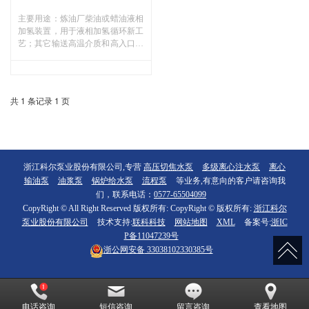
主要用途：炼油厂柴油或蜡油液相
加氢装置，用于液相加氢循环新工
艺；其它输送高温介质和高入口压
力的装置。
共 1 条记录 1 页
浙江科尔泵业股份有限公司,专营
高压切焦水泵
多级离心注水泵
离心
输油泵
油浆泵
锅炉给水泵
流程泵
等业务,有意向的客户请咨询我
们，联系电话：
0577-65504099
CopyRight © All Right Reserved 版权所有: CopyRight © 版权所有:
浙江科尔
泵业股份有限公司
技术支持:
联科科技
网站地图
XML
备案号:
浙IC
P备11047239号
浙公网安备
33038102330385号
电话咨询
短信咨询
留言咨询
查看地图